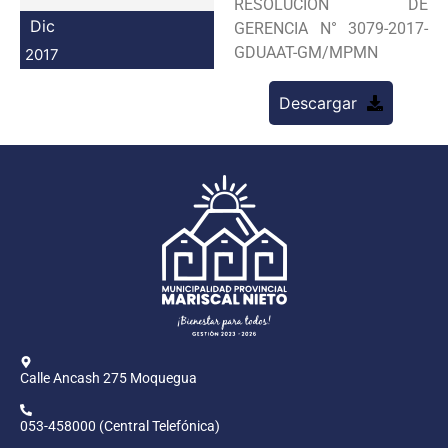
RESOLUCION DE
Programas
Dic
GERENCIA N° 3079-2017-
GDUAAT-GM/MPMN
2017
Intranet
Descargar
Calle Ancash 275 Moquegua
053-458000 (Central Telefónica)