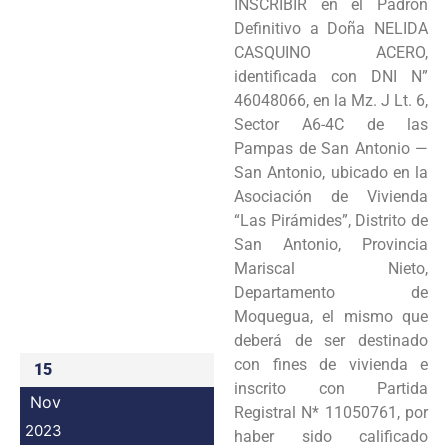
INSCRIBIR en el Padrón
Programas
Definitivo a Doña NELIDA
CASQUINO ACERO,
Intranet
identificada con DNI N”
46048066, en la Mz. J Lt. 6,
Sector A6-4C de las
Pampas de San Antonio —
San Antonio, ubicado en la
Asociación de Vivienda
“Las Pirámides”, Distrito de
San Antonio, Provincia
Mariscal Nieto,
Departamento de
Moquegua, el mismo que
deberá de ser destinado
con fines de vivienda e
15
inscrito con Partida
Nov
Registral N* 11050761, por
2023
haber sido calificado