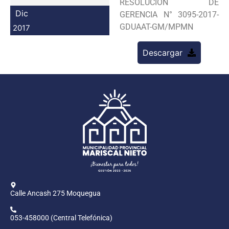
RESOLUCION DE
Programas
Dic
GERENCIA N° 3095-2017-
GDUAAT-GM/MPMN
2017
Intranet
Descargar
Calle Ancash 275 Moquegua
053-458000 (Central Telefónica)