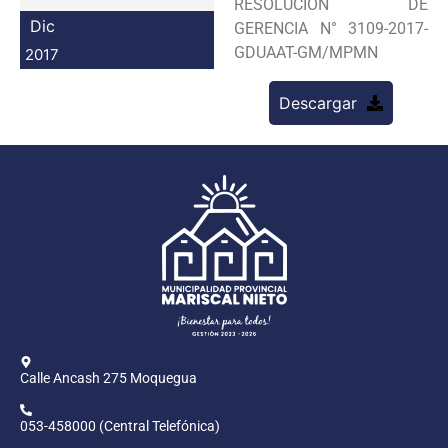
RESOLUCION DE
Programas
Dic
GERENCIA N° 3109-2017-
GDUAAT-GM/MPMN
2017
Intranet
Descargar
Calle Ancash 275 Moquegua
053-458000 (Central Telefónica)