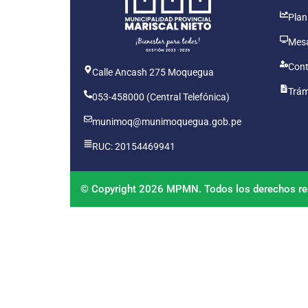
Plan
Mesa
Cont
Calle Ancash 275 Moquegua
Trám
053-458000 (Central Telefónica)
munimoq@munimoquegua.gob.pe
RUC: 20154469941
© Copyright 2026 MPMN. Todos los derechos re