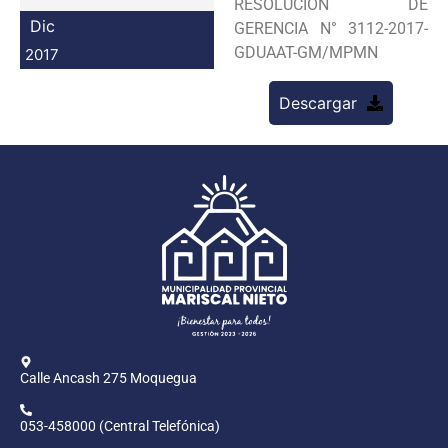
RESOLUCION DE
Programas
Dic
GERENCIA N° 3112-2017-
GDUAAT-GM/MPMN
2017
Intranet
Descargar
Calle Ancash 275 Moquegua
053-458000 (Central Telefónica)