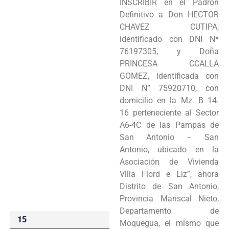
INSCRIBIR en el Padrón
Programas
Definitivo a Don HECTOR
CHAVEZ CUTIPA,
Intranet
identificado con DNI N*
76197305, y Doña
PRINCESA CCALLA
GOMEZ, identificada con
DNI N” 75920710, con
domicilio en la Mz. B 14.
16 perteneciente al Sector
A6-4C de las Pampas de
San Antonio – San
Antonio, ubicado en la
Asociación de Vivienda
Villa Flord e Liz”, ahora
Distrito de San Antonio,
Provincia Mariscal Nieto,
Departamento de
15
Moquegua, el mismo que