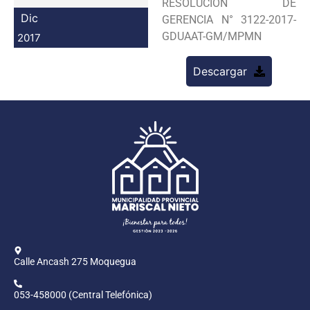
RESOLUCION DE
Programas
Dic
GERENCIA N° 3122-2017-
GDUAAT-GM/MPMN
2017
Intranet
Descargar
Calle Ancash 275 Moquegua
053-458000 (Central Telefónica)