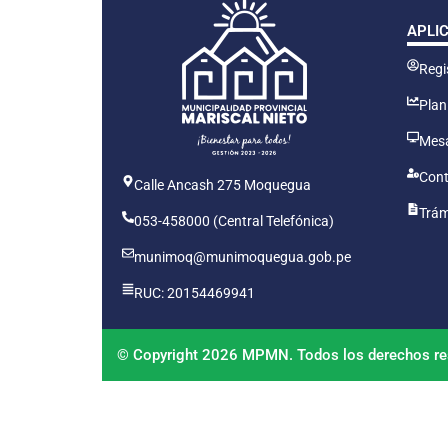
APLI
Regis
Plan
Mesa
Cont
Calle Ancash 275 Moquegua
Trám
053-458000 (Central Telefónica)
munimoq@munimoquegua.gob.pe
RUC: 20154469941
© Copyright 2026 MPMN. Todos los derechos re