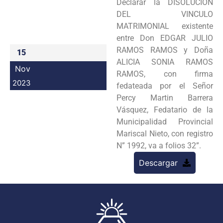
Declarar la DISOLUCION
Programas
DEL VINCULO
MATRIMONIAL existente
Intranet
entre Don EDGAR JULIO
RAMOS RAMOS y Doña
15
ALICIA SONIA RAMOS
Nov
RAMOS, con firma
2023
fedateada por el Señor
Percy Martin Barrera
Vásquez, Fedatario de la
Municipalidad Provincial
Mariscal Nieto, con registro
N” 1992, va a folios 32”.
Descargar