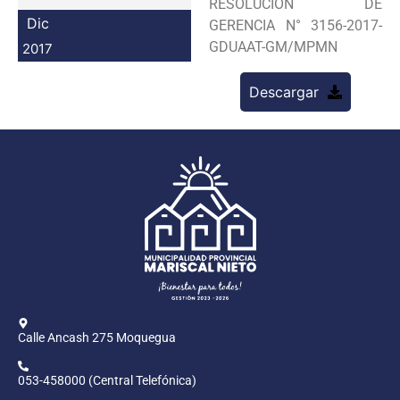
RESOLUCION DE
Programas
Dic
GERENCIA N° 3156-2017-
GDUAAT-GM/MPMN
2017
Intranet
Descargar
Calle Ancash 275 Moquegua
053-458000 (Central Telefónica)