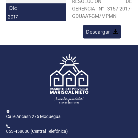
RESOLUCION DE
Programas
Dic
GERENCIA N° 3157-2017-
GDUAAT-GM/MPMN
2017
Intranet
Descargar
Calle Ancash 275 Moquegua
053-458000 (Central Telefónica)