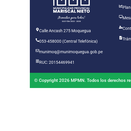
Plan
Mesa
Cont
Calle Ancash 275 Moquegua
Trám
053-458000 (Central Telefónica)
munimoq@munimoquegua.gob.pe
RUC: 20154469941
© Copyright 2026 MPMN. Todos los derechos re