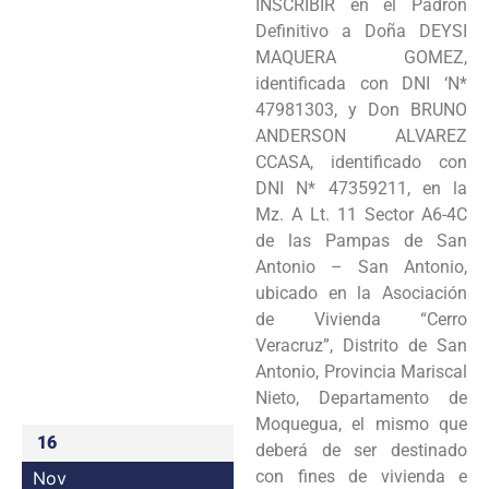
INSCRIBIR en el Padrón
Programas
Definitivo a Doña DEYSI
MAQUERA GOMEZ,
Intranet
identificada con DNI ‘N*
47981303, y Don BRUNO
ANDERSON ALVAREZ
CCASA, identificado con
DNI N* 47359211, en la
Mz. A Lt. 11 Sector A6-4C
de las Pampas de San
Antonio – San Antonio,
ubicado en la Asociación
de Vivienda “Cerro
Veracruz”, Distrito de San
Antonio, Provincia Mariscal
Nieto, Departamento de
Moquegua, el mismo que
16
deberá de ser destinado
con fines de vivienda e
Nov