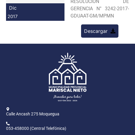
RESOLUCION DE
Programas
Dic
GERENCIA N° 3242-2017-
GDUAAT-GM/MPMN
2017
Intranet
Descargar
Calle Ancash 275 Moquegua
053-458000 (Central Telefónica)