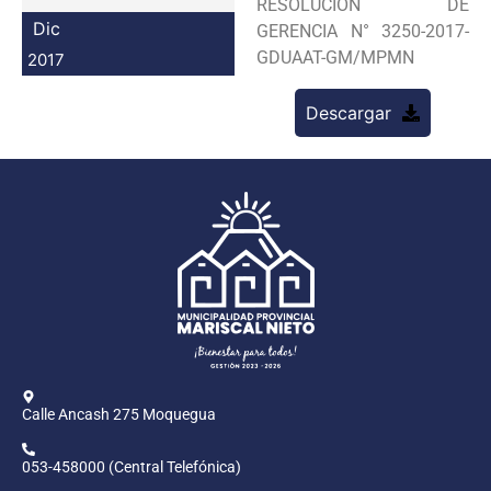
RESOLUCION DE
Programas
Dic
GERENCIA N° 3250-2017-
GDUAAT-GM/MPMN
2017
Intranet
Descargar
Calle Ancash 275 Moquegua
053-458000 (Central Telefónica)