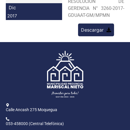
RESOLUCION DE
Programas
Dic
GERENCIA N° 3260-2017-
GDUAAT-GM/MPMN
2017
Intranet
Descargar
Calle Ancash 275 Moquegua
053-458000 (Central Telefónica)