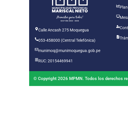
Plan
Mesa
Cont
Calle Ancash 275 Moquegua
Trám
053-458000 (Central Telefónica)
munimoq@munimoquegua.gob.pe
RUC: 20154469941
© Copyright 2026 MPMN. Todos los derechos re