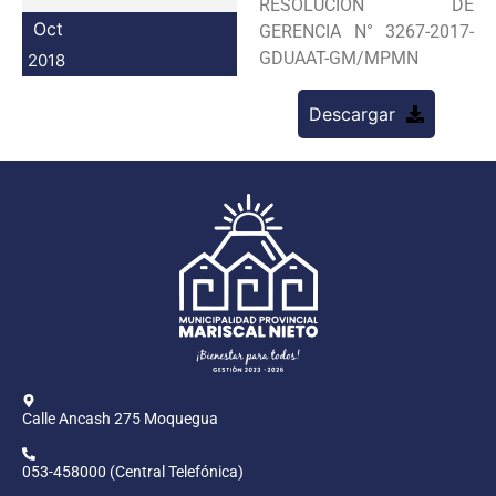
RESOLUCION DE
Programas
Oct
GERENCIA N° 3267-2017-
GDUAAT-GM/MPMN
2018
Intranet
Descargar
Calle Ancash 275 Moquegua
053-458000 (Central Telefónica)