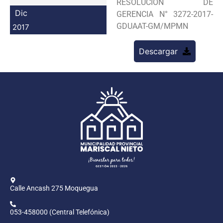
RESOLUCION DE
Programas
Dic
GERENCIA N° 3272-2017-
GDUAAT-GM/MPMN
2017
Intranet
Descargar
Calle Ancash 275 Moquegua
053-458000 (Central Telefónica)