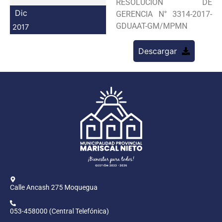
RESOLUCION DE
Programas
Dic
GERENCIA N° 3314-2017-
GDUAAT-GM/MPMN
2017
Intranet
Descargar
Calle Ancash 275 Moquegua
053-458000 (Central Telefónica)