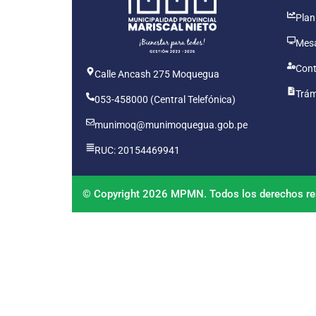
Plan
Mesa
Cont
Calle Ancash 275 Moquegua
Trám
053-458000 (Central Telefónica)
munimoq@munimoquegua.gob.pe
RUC: 20154469941
© Copyright 2026 MPMN. Todos los derechos re