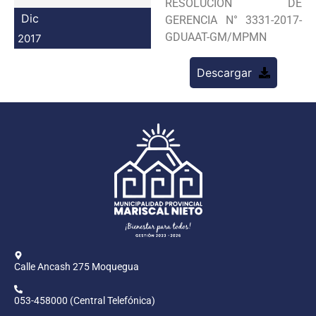
RESOLUCION DE
Programas
Dic
GERENCIA N° 3331-2017-
GDUAAT-GM/MPMN
2017
Intranet
Descargar
Calle Ancash 275 Moquegua
053-458000 (Central Telefónica)