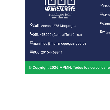
Plan
Mesa
Cont
Calle Ancash 275 Moquegua
Trám
053-458000 (Central Telefónica)
munimoq@munimoquegua.gob.pe
RUC: 20154469941
© Copyright 2026 MPMN. Todos los derechos re