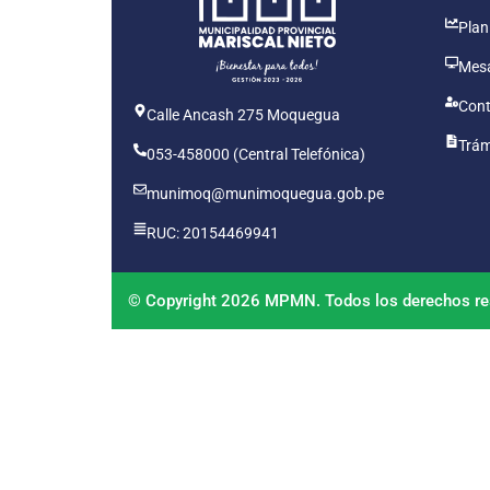
Plan
Mesa
Cont
Calle Ancash 275 Moquegua
Trám
053-458000 (Central Telefónica)
munimoq@munimoquegua.gob.pe
RUC: 20154469941
© Copyright 2026 MPMN. Todos los derechos re