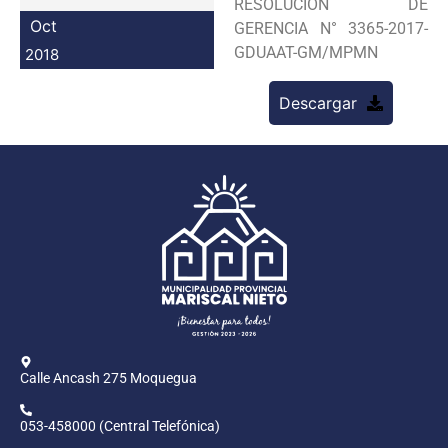
RESOLUCION DE
Programas
Oct
GERENCIA N° 3365-2017-
GDUAAT-GM/MPMN
2018
Intranet
Descargar
Calle Ancash 275 Moquegua
053-458000 (Central Telefónica)