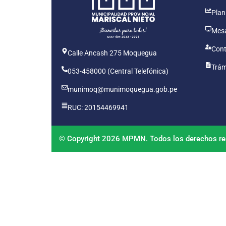
Plan
Mesa
Cont
Calle Ancash 275 Moquegua
Trám
053-458000 (Central Telefónica)
munimoq@munimoquegua.gob.pe
RUC: 20154469941
© Copyright 2026 MPMN. Todos los derechos re