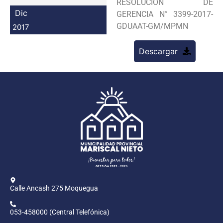
RESOLUCION DE
Programas
Dic
GERENCIA N° 3399-2017-
GDUAAT-GM/MPMN
2017
Intranet
Descargar
Calle Ancash 275 Moquegua
053-458000 (Central Telefónica)