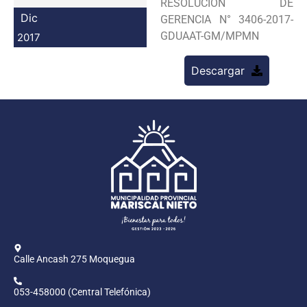
RESOLUCION DE
Programas
Dic
GERENCIA N° 3406-2017-
GDUAAT-GM/MPMN
2017
Intranet
Descargar
Calle Ancash 275 Moquegua
053-458000 (Central Telefónica)