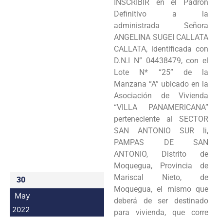
INSCRIBIR en el Padrón
Programas
Definitivo a la
administrada Señora
Intranet
ANGELINA SUGEI CALLATA
CALLATA, identificada con
D.N.I N” 04438479, con el
Lote N* “25” de la
Manzana “A” ubicado en la
Asociación de Vivienda
“VILLA PANAMERICANA”
perteneciente al SECTOR
SAN ANTONIO SUR li,
PAMPAS DE SAN
ANTONIO, Distrito de
Moquegua, Provincia de
Mariscal Nieto, de
30
Moquegua, el mismo que
May
deberá de ser destinado
2022
para vivienda, que corre