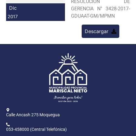
RESOLUCION DE
Programas
Dic
GERENCIA N° 3428-2017-
GDUAAT-GM/MPMN
2017
Intranet
Descargar
Calle Ancash 275 Moquegua
053-458000 (Central Telefónica)