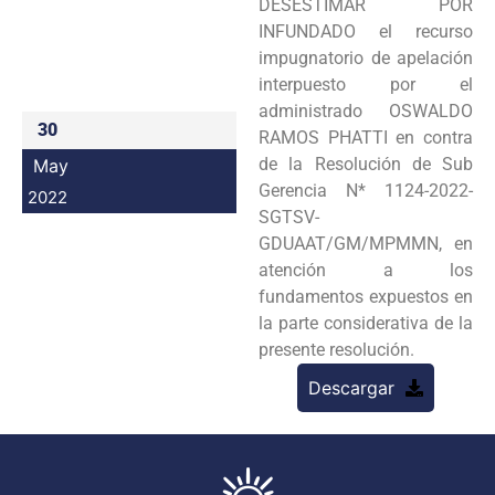
DESESTIMAR POR
Programas
INFUNDADO el recurso
impugnatorio de apelación
Intranet
interpuesto por el
administrado OSWALDO
30
RAMOS PHATTI en contra
de la Resolución de Sub
May
Gerencia N* 1124-2022-
2022
SGTSV-
GDUAAT/GM/MPMMN, en
atención a los
fundamentos expuestos en
la parte considerativa de la
presente resolución.
Descargar