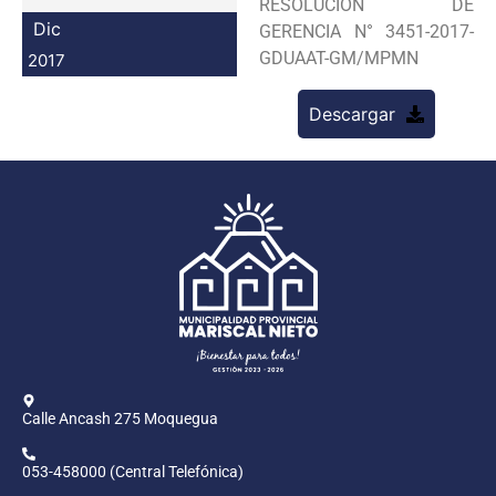
RESOLUCION DE
Programas
Dic
GERENCIA N° 3451-2017-
GDUAAT-GM/MPMN
2017
Intranet
Descargar
Calle Ancash 275 Moquegua
053-458000 (Central Telefónica)