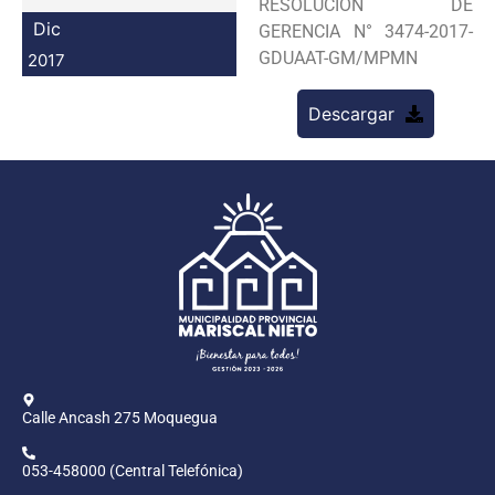
RESOLUCION DE
Programas
Dic
GERENCIA N° 3474-2017-
GDUAAT-GM/MPMN
2017
Intranet
Descargar
Calle Ancash 275 Moquegua
053-458000 (Central Telefónica)