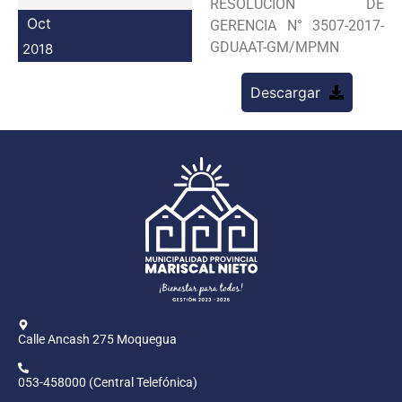
RESOLUCION DE
Programas
Oct
GERENCIA N° 3507-2017-
GDUAAT-GM/MPMN
2018
Intranet
Descargar
Calle Ancash 275 Moquegua
053-458000 (Central Telefónica)