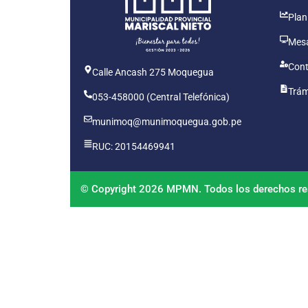
Plan
Mesa
Cont
Calle Ancash 275 Moquegua
Trám
053-458000 (Central Telefónica)
munimoq@munimoquegua.gob.pe
RUC: 20154469941
© Copyright 2026 MPMN. Todos los derechos re