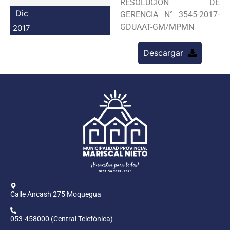
RESOLUCION DE
Programas
Dic
GERENCIA N° 3545-2017-
GDUAAT-GM/MPMN
2017
Intranet
Descargar
Calle Ancash 275 Moquegua
053-458000 (Central Telefónica)