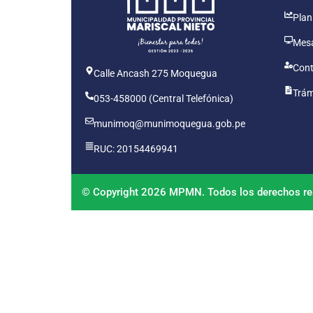
Plan
Mesa
Cont
Calle Ancash 275 Moquegua
Trám
053-458000 (Central Telefónica)
munimoq@munimoquegua.gob.pe
RUC: 20154469941
© Copyright 2026 MPMN. Todos los derechos re