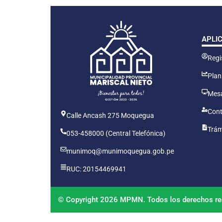
APLI
Regis
Plan
Mesa
Cont
Calle Ancash 275 Moquegua
Trám
053-458000 (Central Telefónica)
munimoq@munimoquegua.gob.pe
RUC: 20154469941
© Copyright 2026 MPMN. Todos los derechos re