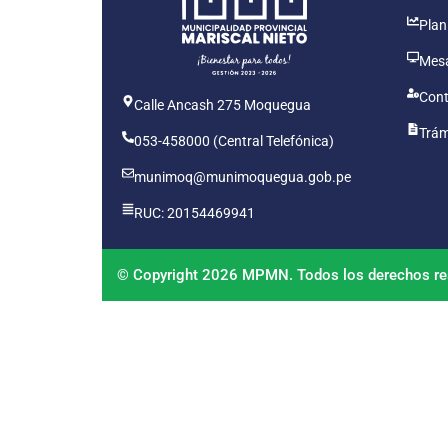
Plan
Mesa
Cont
Calle Ancash 275 Moquegua
Trám
053-458000 (Central Telefónica)
munimoq@munimoquegua.gob.pe
RUC: 20154469941
© Copyright 2026 MPMN. Todos los derechos re