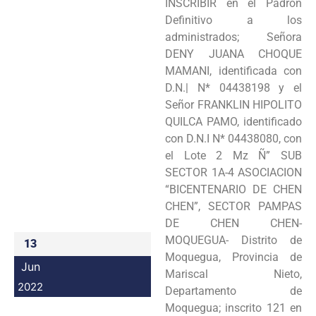
INSCRIBIR en el Padrón
Programas
Definitivo a los
administrados; Señora
Intranet
DENY JUANA CHOQUE
MAMANI, identificada con
D.N.| N* 04438198 y el
Señor FRANKLIN HIPOLITO
QUILCA PAMO, identificado
con D.N.I N* 04438080, con
el Lote 2 Mz Ñ” SUB
SECTOR 1A-4 ASOCIACION
“BICENTENARIO DE CHEN
CHEN”, SECTOR PAMPAS
DE CHEN CHEN-
MOQUEGUA- Distrito de
13
Moquegua, Provincia de
Jun
Mariscal Nieto,
2022
Departamento de
Moquegua; inscrito 121 en