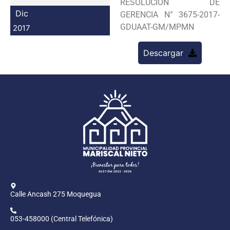
RESOLUCION DE
Programas
Dic
GERENCIA N° 3675-2017-
GDUAAT-GM/MPMN
2017
Intranet
Descargar
Calle Ancash 275 Moquegua
053-458000 (Central Telefónica)