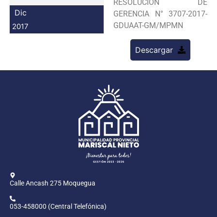
RESOLUCION DE
Programas
Dic
GERENCIA N° 3707-2017-
GDUAAT-GM/MPMN
2017
Intranet
Descargar
Calle Ancash 275 Moquegua
053-458000 (Central Telefónica)