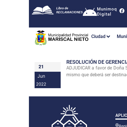
Munimoq
Digital
Ciudad
Muni
RESOLUCIÓN DE GERENC
21
ADJUDICAR a favor de Doña S
mismo que deberá ser destinad
Jun
2022
APLI
Regis