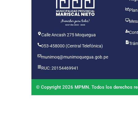
Plan
Mesa
Cont
Calle Ancash 275 Moquegua
Trám
053-458000 (Central Telefónica)
munimoq@munimoquegua.gob.pe
RUC: 20154469941
© Copyright 2026 MPMN. Todos los derechos re