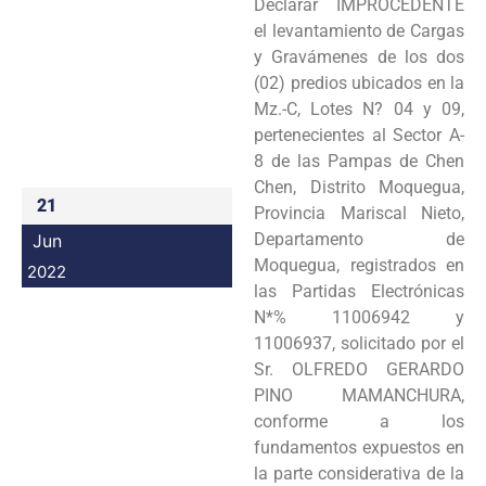
Declarar IMPROCEDENTE
Programas
el levantamiento de Cargas
y Gravámenes de los dos
Intranet
(02) predios ubicados en la
Mz.-C, Lotes N? 04 y 09,
pertenecientes al Sector A-
8 de las Pampas de Chen
Chen, Distrito Moquegua,
21
Provincia Mariscal Nieto,
Departamento de
Jun
Moquegua, registrados en
2022
las Partidas Electrónicas
N*% 11006942 y
11006937, solicitado por el
Sr. OLFREDO GERARDO
PINO MAMANCHURA,
conforme a los
fundamentos expuestos en
la parte considerativa de la