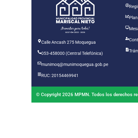
Regis
Plan
Mesa
Cont
Calle Ancash 275 Moquegua
Trám
053-458000 (Central Telefónica)
munimoq@munimoquegua.gob.pe
RUC: 20154469941
© Copyright 2026 MPMN. Todos los derechos re