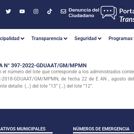
cipalidad
Transparencia
Seguridad
Programas
IA N° 397-2022-GDUAAT/GM/MPMN
ción el número del lote que corresponde a los administrados co
2-2018-GDUAAT/GM/MPMN, de fecha 22 de E AN , agosto del 20
nte detalle: (…) del lote “13” (…) del lote “12”.
CATIVOS MUNICIPALES
NÚMEROS DE EMERGENCIA