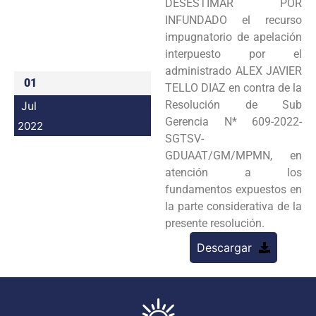
DESESTIMAR POR
Programas
INFUNDADO el recurso
impugnatorio de apelación
Intranet
interpuesto por el
administrado ALEX JAVIER
01
TELLO DIAZ en contra de la
Resolución de Sub
Jul
Gerencia N* 609-2022-
2022
SGTSV-
GDUAAT/GM/MPMN, en
atención a los
fundamentos expuestos en
la parte considerativa de la
presente resolución.
Descargar