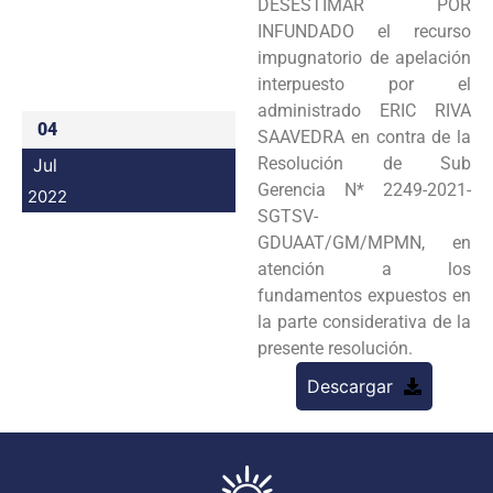
DESESTIMAR POR
Programas
INFUNDADO el recurso
impugnatorio de apelación
Intranet
interpuesto por el
administrado ERIC RIVA
04
SAAVEDRA en contra de la
Resolución de Sub
Jul
Gerencia N* 2249-2021-
2022
SGTSV-
GDUAAT/GM/MPMN, en
atención a los
fundamentos expuestos en
la parte considerativa de la
presente resolución.
Descargar