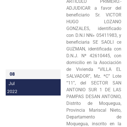
ARTÍCULO PRIMERO.-
Programas
ADJUDICAR a favor del
beneficiario Sr. VICTOR
Intranet
HUGO LOZANO
GONZALES, identificado
con D.N.I NN» 05411983, y
beneficiaria SE SAOLI ce
GUZMAN, identificada con
D.N.J. N* 42610445, con
domicilio en la Asociación
de Vivienda “VILLA EL
08
SALVADOR”, Mz. *C” Lote
“11”, del SECTOR SAN
Jul
ANTONIO SUR 1 DE LAS
2022
PAMPAS DESAN ANTONIO,
Distrito de Moquegua,
Provincia Mariscal Nieto,
Departamento de
Moquegua, inscrito en la