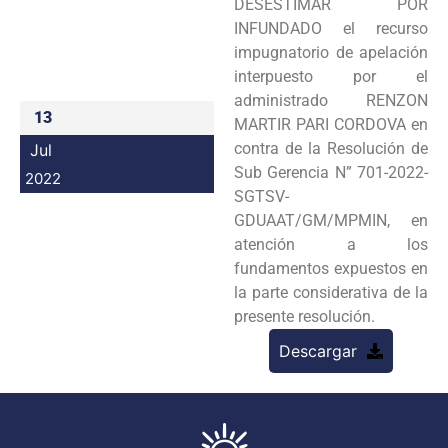
DESESTIMAR POR
Programas
INFUNDADO el recurso
impugnatorio de apelación
Intranet
interpuesto por el
administrado RENZON
13
MARTIR PARI CORDOVA en
contra de la Resolución de
Jul
Sub Gerencia N” 701-2022-
2022
SGTSV-
GDUAAT/GM/MPMIN, en
atención a los
fundamentos expuestos en
la parte considerativa de la
presente resolución.
Descargar